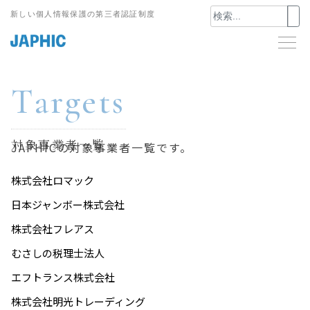
Skip
新しい個人情報保護の第三者認証制度
to
content
Targets
対象事業者一覧
JAPHICの対象事業者一覧です。